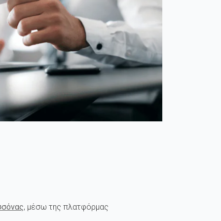
σσόνας
, μέσω της πλατφόρμας