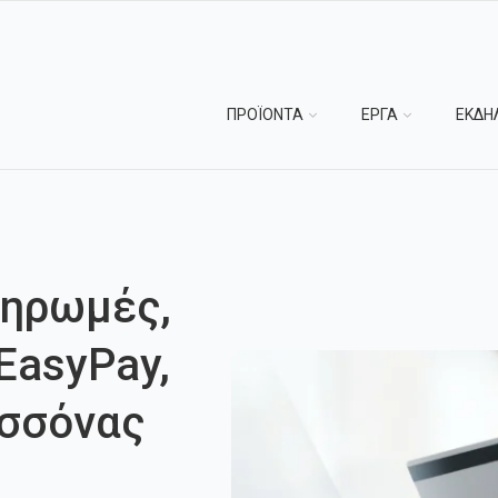
ΠΡΟΪΟΝΤΑ
ΕΡΓΑ
ΕΚΔΗ
ληρωμές,
EasyPay,
ασσόνας