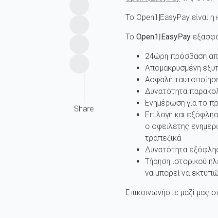
Το Open1|EasyPay είναι 
Το
Open
1|
EasyPay
εξασφαλ
24ώρη πρόσβαση από 
Απομακρυσμένη εξυπ
Ασφαλή ταυτοποίηση
Δυνατότητα παρακολ
Ενημέρωση για το πρ
Share
Επιλογή και εξόφλη
ο οφειλέτης ενημερ
τραπεζικά
Δυνατότητα εξόφλησ
Τήρηση ιστορικού η
να μπορεί να εκτυπ
Επικοινωνήστε μαζί μας σ