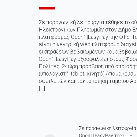
Σε παραγωγική λειτουργία τέθηκε το σ
Ηλεκτρονικών Πληρωμών στον Δήμο Ελ
πλατφόρμας Open1|EasyPay της OTS. Τ
είναι η κεντρική web πλατφόρμα διαχε
εισπράξεων βεβαιωμένων και αβεβαίω
Open1|EasyPay εξασφαλίζει στους Φορε
Πολίτες: 24ώρη πρόσβαση από οποιοδή
(υπολογιστή, tablet, κινητό) Απομακρυσ
οφειλετών και τακτοποίηση ταμείου Α
[…]
Σε παραγωγική λειτουργί
Open1|EasyPay
της OTS.