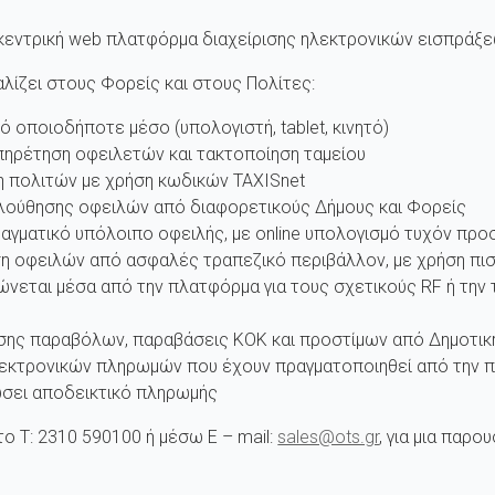
η κεντρική web πλατφόρμα διαχείρισης ηλεκτρονικών εισπρά
ίζει στους Φορείς και στους Πολίτες:
οποιοδήποτε μέσο (υπολογιστή, tablet, κινητό)
ηρέτηση οφειλετών και τακτοποίηση ταμείου
 πολιτών με χρήση κωδικών TAXISnet
ούθησης οφειλών από διαφορετικούς Δήμους και Φορείς
αγματικό υπόλοιπο οφειλής, με online υπολογισμό τυχόν προ
ση οφειλών από ασφαλές τραπεζικό περιβάλλον, με χρήση πισ
ώνεται μέσα από την πλατφόρμα για τους σχετικούς RF ή την
ης παραβόλων, παραβάσεις ΚΟΚ και προστίμων από Δημοτικ
λεκτρονικών πληρωμών που έχουν πραγματοποιηθεί από την πλ
ώσει αποδεικτικό πληρωμής
το T: 2310 590100 ή μέσω E – mail:
sales@ots.gr
, για μια παρ