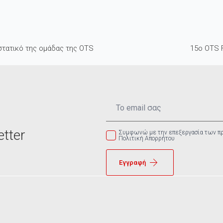
υστατικό της ομάδας της OTS
15ο OTS F
Email
*
tter
Συμφωνώ με την επεξεργασία των π
Πολιτική Απορρήτου
Εγγραφή