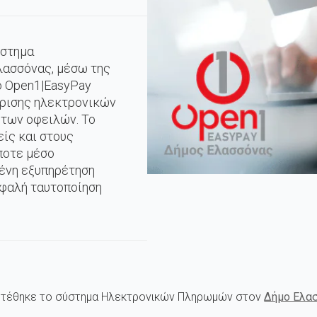
ύστημα
ασσόνας, μέσω της
ο Open1|EasyPay
ίρισης ηλεκτρονικών
των οφειλών. Το
ίς και στους
ποτε μέσο
μένη εξυπηρέτηση
σφαλή ταυτοποίηση
α τέθηκε το σύστημα Ηλεκτρονικών Πληρωμών στον
Δήμο Ελα