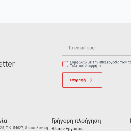
Email
*
tter
Συμφωνώ με την επεξεργασία των π
Πολιτική Απορρήτου
Εγγραφή
νία
Γρήγορη πλοήγηση
5, Τ.Κ. 54627, Θεσσαλονίκη
Θέσεις Εργασίας