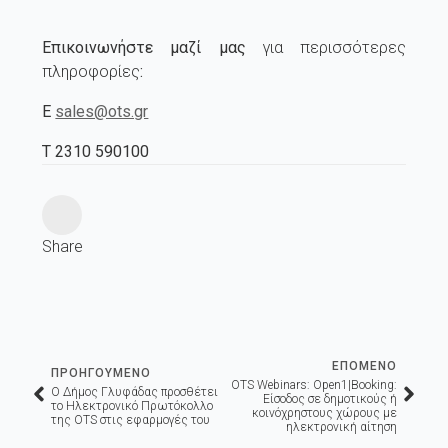
Επικοινωνήστε μαζί μας
για περισσότερες
πληροφορίες
:
Ε
sales@ots.gr
Τ 2310 590100
Share
ΕΠΟΜΕΝΟ
ΠΡΟΗΓΟΥΜΕΝΟ
OTS Webinars: Οpen1|Booking:
Ο Δήμος Γλυφάδας προσθέτει
Είσοδος σε δημοτικούς ή
το Ηλεκτρονικό Πρωτόκολλο
κοινόχρηστους χώρους με
της OTS στις εφαρμογές του
ηλεκτρονική αίτηση