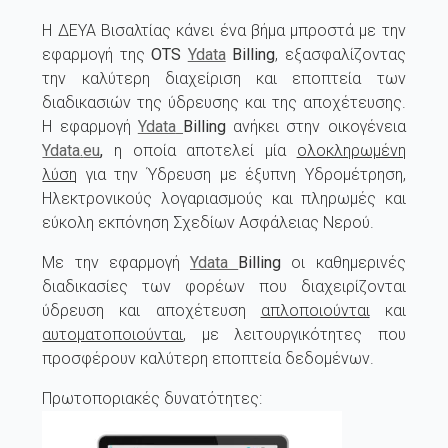
H ΔΕΥΑ Βισαλτίας κάνει ένα βήμα μπροστά με την
εφαρμογή της
OTS
Ydata
Billing
, εξασφαλίζοντας
την καλύτερη διαχείριση και εποπτεία των
διαδικασιών της ύδρευσης και της αποχέτευσης.
Η εφαρμογή
Ydata
Billing
ανήκει στην οικογένεια
Ydata
.
eu
,
η οποία αποτελεί μία
ολοκληρωμένη
λύση
για την Ύδρευση με έξυπνη Υδρομέτρηση,
Ηλεκτρονικούς λογαριασμούς και πληρωμές και
εύκολη εκπόνηση Σχεδίων Ασφάλειας Νερού.
Με την εφαρμογή
Ydata
Β
illing
οι καθημερινές
διαδικασίες των φορέων που διαχειρίζονται
ύδρευση και αποχέτευση
απλοποιούνται
και
αυτοματοποιούνται
, με λειτουργικότητες που
προσφέρουν καλύτερη εποπτεία δεδομένων.
Πρωτοποριακές δ
υνατότητες: