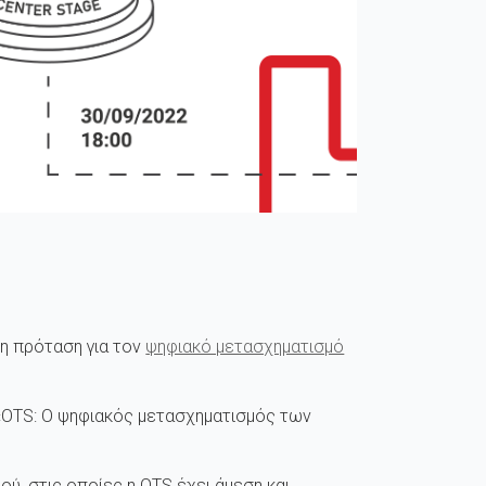
η πρόταση για τον
ψηφιακό μετασχηματισμό
 «ΟΤS: Ο ψηφιακός μετασχηματισμός των
ύ, στις οποίες η OTS έχει άμεση και