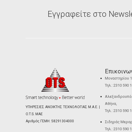
Εγγραφείτε στο Newsle
Επικοινω
Μοναστηρίου 12
Τηλ.: 2310 590 
Αλεξανδρουπόλε
Αθήνα,
ΥΠΗΡΕΣΙΕΣ ΑΝΟΙΚΤΗΣ ΤΕΧΝΟΛΟΓΙΑΣ Μ.Α.Ε. |
Τηλ.: 2310 590 
O.T.S. ΜΑΕ
Αριθμός ΓΕΜΗ: 58291304000
Σιδηράς Μεραρχ
Τηλ.: 2310 590 