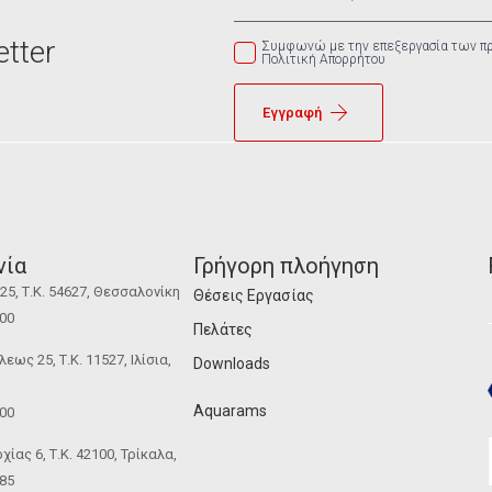
tter
Συμφωνώ με την επεξεργασία των π
Πολιτική Απορρήτου
Εγγραφή
νία
Γρήγορη πλοήγηση
5, Τ.Κ. 54627, Θεσσαλονίκη
Θέσεις Εργασίας
100
Πελάτες
ως 25, Τ.Κ. 11527, Ιλίσια,
Downloads
Aquarams
100
ίας 6, Τ.Κ. 42100, Τρίκαλα,
185