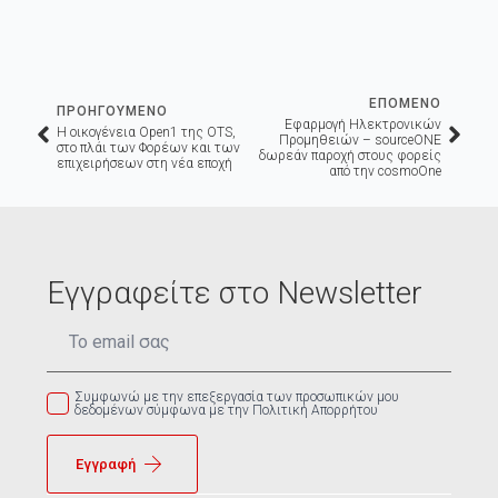
ΕΠΟΜΕΝΟ
ΠΡΟΗΓΟΥΜΕΝΟ
Εφαρμογή Ηλεκτρονικών
H οικογένεια Open1 της OTS,
Προμηθειών – sourceONE
στο πλάι των Φορέων και των
δωρεάν παροχή στους φορείς
επιχειρήσεων στη νέα εποχή
από την cosmoOne
Εγγραφείτε στο Newsletter
Email
*
Συμφωνώ με την επεξεργασία των προσωπικών μου
δεδομένων σύμφωνα με την Πολιτική Απορρήτου
Εγγραφή