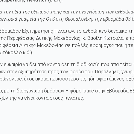
ια την αξία της εξυπηρέτησης και την αναγνώριση των ανθρώπ
κεντρικά γραφεία της
OTS
στη Θεσσαλονίκη, την εβδομάδα 03-
Εβδομάδας Εξυπηρέτησης Πελατών, το ανθρώπινο δυναμικό τη
 της Περιφέρειας Δυτικής Μακεδονίας, κ. Βασίλη Κωτούλα, επ
Περιφέρεια Δυτικής Μακεδονίας σε πολλές εφαρμογές που η τε
ωτόκολλο κ.ά.).
ν ευκαιρία να δει από κοντά όλη τη διαδικασία που απαιτείτα
ν στην εξυπηρέτηση προς τον φορέα του. Παράλληλα, γνώρισ
υρώνοντας, έτσι, ακόμα περισσότερο τις ήδη υφιστάμενες σχ
νια, με τη διοργάνωση δράσεων – φόρο τιμής στην Εβδομάδα 
ών της να είναι κοντά στους πελάτες.