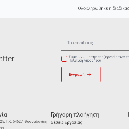
Ολοκληρώθηκε η διαδικασ
Email
*
tter
Συμφωνώ με την επεξεργασία των π
Πολιτική Απορρήτου
Εγγραφή
νία
Γρήγορη πλοήγηση
5, Τ.Κ. 54627, Θεσσαλονίκη
Θέσεις Εργασίας
100