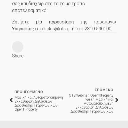
σας και διαχειριστείτε τα με τρόπο
αποτελεσματικό.
Ζητήστε μία
παρουσίαση
της παραπάνω
Υπηρεσίας
στο sales@ots.gr ή στο 2310 590100
Share
ΕΠΟΜΕΝΟ
ΠΡΟΗΓΟΥΜΕΝΟ
OTS Webinar: Open1|Property
Μαζική και Αυτοματοποιημένη
για τη Μαζική και
Εκκαθάριση Δηλώσεων
Αυτοματοποιημένη
Διόρθωσης Τετραγωνικών-
Εκκαθάριση Δηλώσεων
Open1|Property
Διόρθωσης Τετραγωνικών