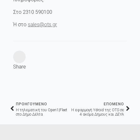
Στο 2310 590100
Ή στο
sales@ots.gr
Share
ΠΡΟΗΓΟΥΜΕΝΟ
ΕΠΟΜΕΝΟ
Η τηλεματική του Open1|Fleet
Η εφαρμογή Ydroid της OTS σε
στο Δήμο Δέλτα
4 ακόμα Δήμους και ΔΕΥΑ