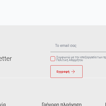
Email
*
tter
Συμφωνώ με την επεξεργασία των π
Πολιτική Απορρήτου
Εγγραφή
νία
Γρήγορη πλοήγηση