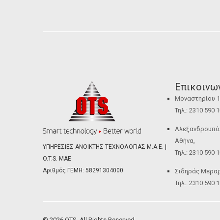
Επικοινω
Μοναστηρίου 12
Τηλ.: 2310 590 
Αλεξανδρουπόλε
Αθήνα,
ΥΠΗΡΕΣΙΕΣ ΑΝΟΙΚΤΗΣ ΤΕΧΝΟΛΟΓΙΑΣ Μ.Α.Ε. |
Τηλ.: 2310 590 
O.T.S. ΜΑΕ
Αριθμός ΓΕΜΗ: 58291304000
Σιδηράς Μεραρχ
Τηλ.: 2310 590 
© 2026 OTS. All Rights Reserved