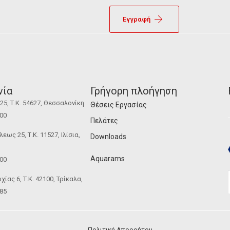
Εγγραφή
νία
Γρήγορη πλοήγηση
5, Τ.Κ. 54627, Θεσσαλονίκη
Θέσεις Εργασίας
100
Πελάτες
ως 25, Τ.Κ. 11527, Ιλίσια,
Downloads
Aquarams
100
ίας 6, Τ.Κ. 42100, Τρίκαλα,
185
Πολιτική Απορρήτου