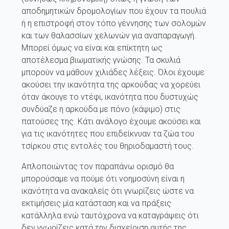
αποδημητικών δρομολογίων που έχουν τα πουλιά
ή η επιστροφή στον τόπο γέννησης των σολομών
και των θαλασσίων χελωνών για αναπαραγωγή.
Μπορεί όμως να είναι και επίκτητη ως
αποτέλεσμα βιωματικής γνώσης. Τα σκυλιά
μπορούν να μάθουν χιλιάδες λέξεις. Όλοι έχουμε
ακούσει την ικανότητα της αρκούδας να χορεύει
όταν άκουγε το ντέφι, ικανότητα που δυστυχώς
συνδύαζε η αρκούδα με πόνο (κάψιμο) στις
πατούσες της. Κάτι ανάλογο έχουμε ακούσει και
για τις ικανότητες που επιδείκνυαν τα ζώα του
τσίρκου στις εντολές του θηριοδαμαστή τους.
Απλοποιώντας τον παραπάνω ορισμό θα
μπορούσαμε να πούμε ότι νοημοσύνη είναι η
ικανότητα να ανακαλείς ότι γνωρίζεις ώστε να
εκτιμήσεις μία κατάσταση και να πράξεις
κατάλληλα ενώ ταυτόχρονα να καταγράψεις ότι
δεν γνωρίζεις κατά την διαχείριση αυτής της