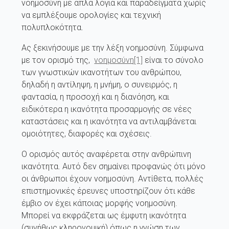
νοημοσύνη με απλά λόγια και παραδείγματα χωρίς
να εμπλέξουμε ορολογίες και τεχνική
πολυπλοκότητα.
Ας ξεκινήσουμε με την λέξη νοημοσύνη. Σύμφωνα
με τον ορισμό της,
νοημοσύνη
[1]
είναι το σύνολο
των γνωστικών ικανοτήτων του ανθρώπου,
δηλαδή η αντίληψη, η μνήμη, ο συνειρμός, η
φαντασία, η προσοχή και η διανόηση, και
ειδικότερα η ικανότητα προσαρμογής σε νέες
καταστάσεις και η ικανότητα να αντιλαμβάνεται
ομοιότητες, διαφορές και σχέσεις.
Ο ορισμός αυτός αναφέρεται στην ανθρώπινη
ικανότητα. Αυτό δεν σημαίνει προφανώς ότι μόνο
οι άνθρωποι έχουν νοημοσύνη. Αντίθετα, πολλές
επιστημονικές έρευνες υποστηρίζουν ότι κάθε
έμβιο ον έχει κάποιας μορφής νοημοσύνη.
Μπορεί να εκφράζεται ως έμφυτη ικανότητα
(συνήθως κληρονομική) όπως η γνώση των