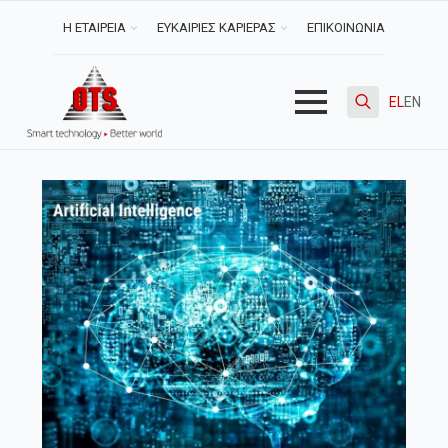
Η ΕΤΑΙΡΕΙΑ
ΕΥΚΑΙΡΙΕΣ ΚΑΡΙΕΡΑΣ
ΕΠΙΚΟΙΝΩΝΙΑ
EL
EN
Search
for: