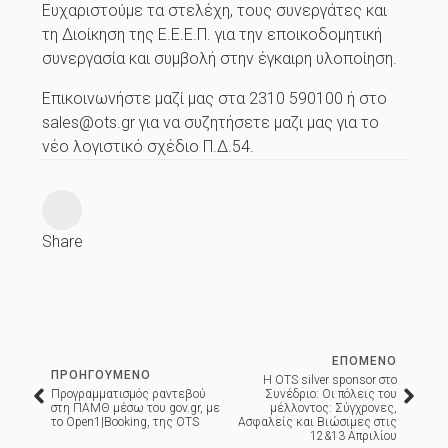
Ευχαριστούμε τα στελέχη, τους συνεργάτες και
τη Διοίκηση της Ε.Ε.Ε.Π. για την εποικοδομητική
συνεργασία και συμβολή στην έγκαιρη υλοποίηση.
Επικοινωνήστε μαζί μας στα 2310 590100 ή στο
sales@ots.gr για να συζητήσετε μαζι μας για το
νέο λογιστικό σχέδιο Π.Δ.54.
Share
ΕΠΟΜΕΝΟ
ΠΡΟΗΓΟΥΜΕΝΟ
Η OTS silver sponsor στο
Προγραμματισμός ραντεβού
Συνέδριο: Οι πόλεις του
στη ΠΑΜΘ μέσω του gov.gr, με
μέλλοντος: Σύγχρονες,
το Open1|Booking, της OTS
Ασφαλείς και Βιώσιμες στις
12&13 Απριλίου