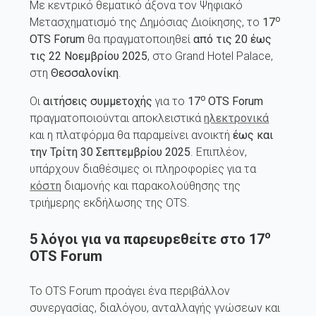
Με κεντρικό θεματικό άξονα τον Ψηφιακό
ο
Μετασχηματισμό της Δημόσιας Διοίκησης, το
17
OTS
Forum
θα πραγματοποιηθεί
από τις 20 έως
τις 22 Νοεμβρίου 2025
, στο Grand Hotel Palace,
στη
Θεσσαλονίκη
.
ο
Οι
αιτήσεις συμμετοχής
για το
17
OTS
Forum
πραγματοποιούνται αποκλειστικά
ηλεκτρονικά
και η πλατφόρμα θα παραμείνει ανοικτή
έως και
την Τρίτη 30 Σεπτεμβρίου 2025
. Επιπλέον,
υπάρχουν διαθέσιμες οι πληροφορίες για τα
κόστη
διαμονής και παρακολούθησης της
τριήμερης εκδήλωσης της OTS.
ο
5 λόγοι για να παρευρεθείτε στο 17
OTS
Forum
Το OTS Forum προάγει ένα περιβάλλον
συνεργασίας, διαλόγου, ανταλλαγής γνώσεων και