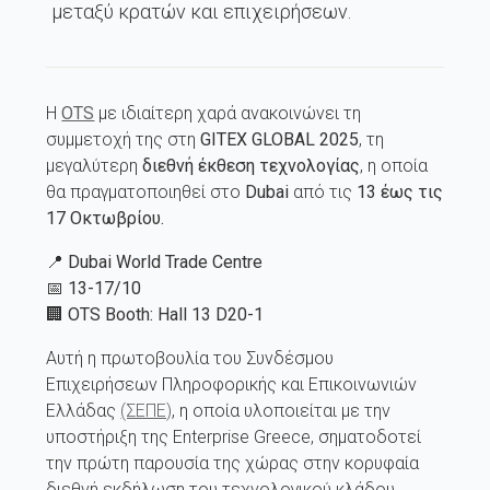
μεταξύ κρατών και επιχειρήσεων.
Η
OTS
με ιδιαίτερη χαρά ανακοινώνει τη
συμμετοχή της στη
GITEX
GLOBAL
2025
, τη
μεγαλύτερη
διεθνή έκθεση τεχνολογίας
, η οποία
θα πραγματοποιηθεί στο
Dubai
από τις
13 έως τις
17 Οκτωβρίου.
📍
Dubai World Trade Centre
📅
13-17/10
🏢
OTS Booth: Hall 13 D20-1
Αυτή η πρωτοβουλία του Συνδέσμου
Επιχειρήσεων Πληροφορικής και Επικοινωνιών
Ελλάδας
(ΣΕΠΕ)
, η οποία υλοποιείται με την
υποστήριξη της Enterprise Greece, σηματοδοτεί
την πρώτη παρουσία της χώρας στην κορυφαία
διεθνή εκδήλωση του τεχνολογικού κλάδου.