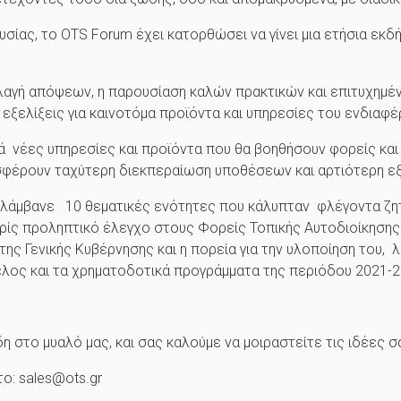
σίας, το OTS Forum έχει κατορθώσει να γίνει μια ετήσια εκδ
αγή απόψεων, η παρουσίαση καλών πρακτικών και επιτυχημ
 εξελίξεις για καινοτόμα προϊόντα και υπηρεσίες του ενδιαφέ
 νέες υπηρεσίες και προϊόντα που θα βοηθήσουν φορείς και
οσφέρουν ταχύτερη διεκπεραίωση υποθέσεων και αρτιότερη ε
λάμβανε 10 θεματικές ενότητες που κάλυπταν φλέγοντα ζητ
ρίς προληπτικό έλεγχο στους Φορείς Τοπικής Αυτοδιοίκησης 
 της Γενικής Κυβέρνησης και η πορεία για την υλοποίηση του,
λος και τα χρηματοδοτικά προγράμματα της περιόδου 2021-20
η στο μυαλό μας, και σας καλούμε να μοιραστείτε τις ιδέες σα
το: sales@ots.gr