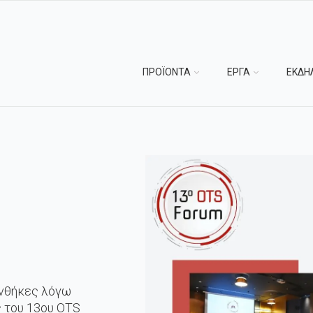
ΠΡΟΪΟΝΤΑ
ΕΡΓΑ
ΕΚΔΗ
υνθήκες λόγω
 του 13ου OTS