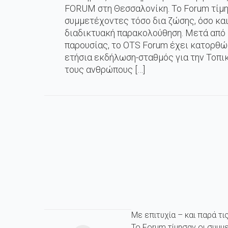
FORUM στη Θεσσαλονίκη. Το Forum τίμη
συμμετέχοντες τόσο δια ζώσης, όσο κα
διαδικτυακή παρακολούθηση. Mετά από 
παρουσίας, το OTS Forum έχει κατορθώσ
ετήσια εκδήλωση-σταθμός για την Τοπικ
τους ανθρώπους […]
Με επιτυχία – και παρά τ
Το Forum τίμησαν οι συμμ