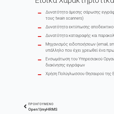
Ειδικά Χαρακτηριστικ
Δυνατότητα άμεσης σάρωσης εγγράφ
τους twain scanners)
Δυνατότητα εκτύπωσης αποδεικτικο
Δυνατότητα καταγραφής και παρακο
Μηχανισμός ειδοποιήσεων (email, s
υπάλληλο που έχει χρεωθεί ένα πρ
Ενσωμάτωση του Υπηρεσιακού Οργανο
διακίνησης εγγράφων
Χρήση Πολύγλωσσου Θησαυρού της Ε
ΠΡΟΗΓΟΥΜΕΝΟ
Open1|myHRMS