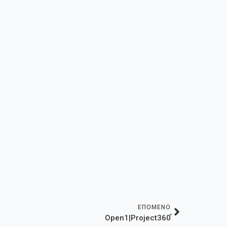
ΕΠΟΜΕΝΟ
Open1|Project360֯