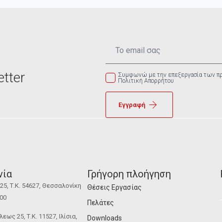
Email
*
tter
Συμφωνώ με την επεξεργασία των π
Πολιτική Απορρήτου
Εγγραφή
νία
Γρήγορη πλοήγηση
5, Τ.Κ. 54627, Θεσσαλονίκη
Θέσεις Εργασίας
100
Πελάτες
ως 25, Τ.Κ. 11527, Ιλίσια,
Downloads