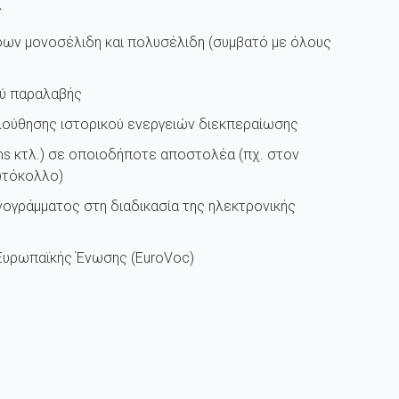
ά
ων μονοσέλιδη και πολυσέλιδη (συμβατό με όλους
ύ παραλαβής
λούθησης ιστορικού ενεργειών διεκπεραίωσης
ms κτλ.) σε οποιοδήποτε αποστολέα (πχ. στον
ωτόκολλο)
γράμματος στη διαδικασία της ηλεκτρονικής
υρωπαϊκής Ένωσης (EuroVoc)