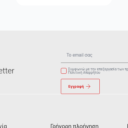
Email
*
tter
Συμφωνώ με την επεξεργασία των π
Πολιτική Απορρήτου
Εγγραφή
νία
Γρήγορη πλοήγηση