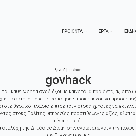
ΠΡΟΪΟΝΤΑ
ΕΡΓΑ
ΕΚΔΗ
Αρχική
|
govhack
govhack
ς του κάθε Φορέα σχεδιάζουμε καινοτόμα προϊόντα, αξιοποιώ
σχυρό σύστημα παραμετροποίησης προκειμένου να προσαρμόζ
στοτε θεσμικό πλαίσιο επιτρέπουν στους χρήστες να εκτελού
ντας στους Πολίτες υπηρεσίες προστιθέμενης αξίας, εξυπηρ
είναι εφικτό.
 στελέχη της Δημόσιας Διοίκησης, ενσωματώνουν την πολυετή
των Συνεργατών μας.