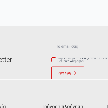
Email
*
tter
Συμφωνώ με την επεξεργασία των π
Πολιτική Απορρήτου
Εγγραφή
νία
Γρήγορη πλοήγηση