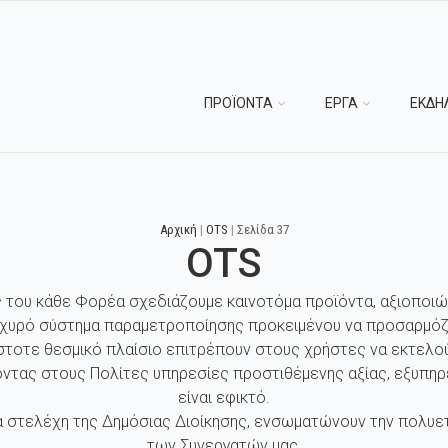
ΠΡΟΪΟΝΤΑ
ΕΡΓΑ
ΕΚΔΗ
Αρχική
|
OTS
|
Σελίδα 37
OTS
ς του κάθε Φορέα σχεδιάζουμε καινοτόμα προϊόντα, αξιοποιώ
σχυρό σύστημα παραμετροποίησης προκειμένου να προσαρμόζ
στοτε θεσμικό πλαίσιο επιτρέπουν στους χρήστες να εκτελού
ντας στους Πολίτες υπηρεσίες προστιθέμενης αξίας, εξυπηρ
είναι εφικτό.
 στελέχη της Δημόσιας Διοίκησης, ενσωματώνουν την πολυετή
των Συνεργατών μας.