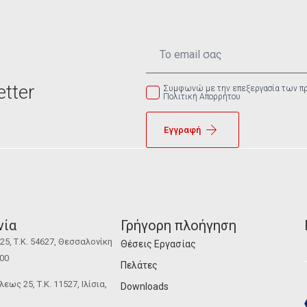
Email
*
tter
Συμφωνώ με την επεξεργασία των π
Πολιτική Απορρήτου
Εγγραφή
νία
Γρήγορη πλοήγηση
5, Τ.Κ. 54627, Θεσσαλονίκη
Θέσεις Εργασίας
100
Πελάτες
ως 25, Τ.Κ. 11527, Ιλίσια,
Downloads