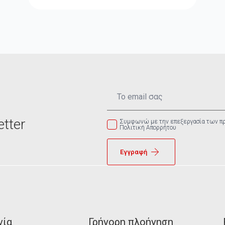
Email
*
tter
Συμφωνώ με την επεξεργασία των π
Πολιτική Απορρήτου
Εγγραφή
νία
Γρήγορη πλοήγηση