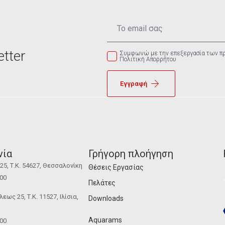
Email
*
tter
Συμφωνώ με την επεξεργασία των π
Πολιτική Απορρήτου
Εγγραφή
νία
Γρήγορη πλοήγηση
5, Τ.Κ. 54627, Θεσσαλονίκη
Θέσεις Εργασίας
100
Πελάτες
ως 25, Τ.Κ. 11527, Ιλίσια,
Downloads
Aquarams
100