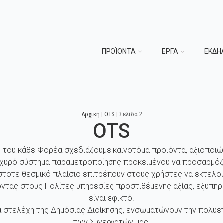
ΠΡΟΪΟΝΤΑ
ΕΡΓΑ
ΕΚΔΗ
Αρχική
|
OTS
|
Σελίδα 2
OTS
ς του κάθε Φορέα σχεδιάζουμε καινοτόμα προϊόντα, αξιοποιώ
σχυρό σύστημα παραμετροποίησης προκειμένου να προσαρμόζ
στοτε θεσμικό πλαίσιο επιτρέπουν στους χρήστες να εκτελού
ντας στους Πολίτες υπηρεσίες προστιθέμενης αξίας, εξυπηρ
είναι εφικτό.
 στελέχη της Δημόσιας Διοίκησης, ενσωματώνουν την πολυετή
των Συνεργατών μας.